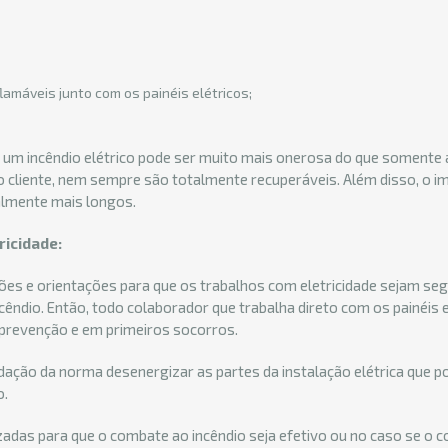
amáveis junto com os painéis elétricos;
 um incêndio elétrico pode ser muito mais onerosa do que somente
o cliente, nem sempre são totalmente recuperáveis. Além disso, o 
almente mais longos.
icidade:
s e orientações para que os trabalhos com eletricidade sejam segu
ncêndio. Então, todo colaborador que trabalha direto com os painéis 
 prevenção e em primeiros socorros.
dação da norma desenergizar as partes da instalação elétrica que 
o.
das para que o combate ao incêndio seja efetivo ou no caso se o cor