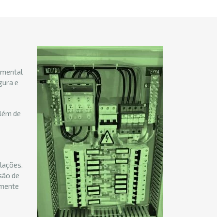
damental
gura e
além de
alações.
são de
amente