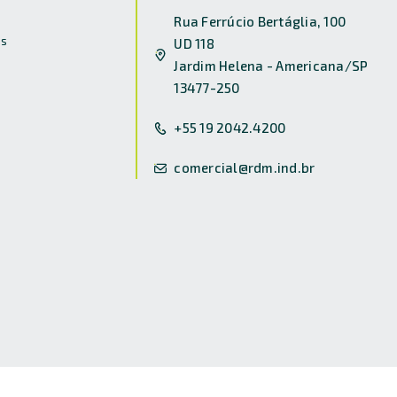
Rua Ferrúcio Bertáglia, 100
s
UD 118
Jardim Helena - Americana/SP
13477-250
+55 19 2042.4200
comercial@rdm.ind.br