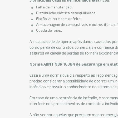
5 principais causas de incêndios elétricos:
Falta de manutenção;
Distribuição elétrica desequilibrada;
Fiação velha e com defeito;
Armazenagem de combustíveis e outros itens infl
Queda de raios.
A incapacidade de operar após danos causados por
como perda de contratos comerciais e confiança d
seguros da cadeia de perdas se tornam exponenci
Norma ABNT NBR 16384 de Segurança em eletr
Essa é uma norma que diz respeito as recomendaçõe
preciso considerar a possibilidade de ocorrer um i
incêndios e possuir o conhecimento no sistema de
Em caso de uma ocorrência de incêndio, é recomen
interferir nos procedimentos de combate a incêndi
A não ser por aquelas que precisam manter energiza