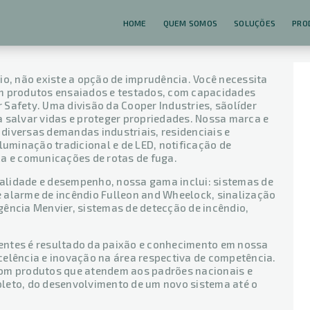
HOME
QUEM SOMOS
SOLUÇÕES
PRO
io, não existe a opção de imprudência. Você necessita
om produtos ensaiados e testados, com capacidades
r Safety. Uma divisão da Cooper Industries, sãolíder
 salvar vidas e proteger propriedades. Nossa marca e
diversas demandas industriais, residenciais e
luminação tradicional e de LED, notificação de
ça e comunicações de rotas de fuga.
alidade e desempenho, nossa gama inclui: sistemas de
 alarme de incêndio Fulleon and Wheelock, sinalização
gência Menvier, sistemas de detecção de incêndio,
lientes é resultado da paixão e conhecimento em nossa
celência e inovação na área respectiva de competência.
com produtos que atendem aos padrões nacionais e
leto, do desenvolvimento de um novo sistema até o