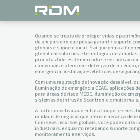
Início
»
Eaton
Quando se treata de proteger vidas e patrimôn
de um parceiro que possa garantir suporte c
globais e suporte local. É aí que entra a Coope
global em soluções e tecnologias destinadas a
produtos líderes de mercado se encontram em 
comerciais e oferecem: detecção de incêndio, i
emergência, instalações elétricas de seguran
Com uma reputação de inovação desejável, qu
iluminação de emergência CEAG, aplicações de
para áreas de risco MEDC, iluminação de emer
sistemas de intrusão Scantronic e muito mais.
A forte conectividade entre a Cooper e seus c
unidade de negócio que oferece herança de ex
Com seus recursos globais, você pode conta 
industriais, enquanto recebendo suporte comp
monitoramento e serviços.